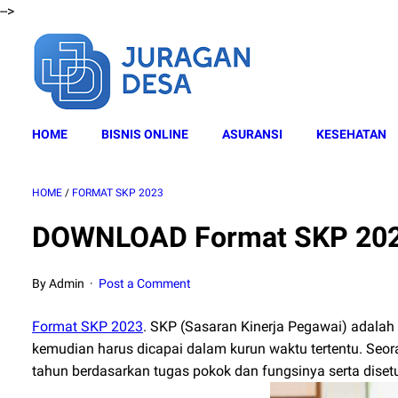
-->
HOME
BISNIS ONLINE
ASURANSI
KESEHATAN
HOME
/
FORMAT SKP 2023
DOWNLOAD Format SKP 20
By Admin
Post a Comment
Format SKP 2023
. SKP (Sasaran Kinerja Pegawai) adalah 
kemudian harus dicapai dalam kurun waktu tertentu. Seo
tahun berdasarkan tugas pokok dan fungsinya serta disetu