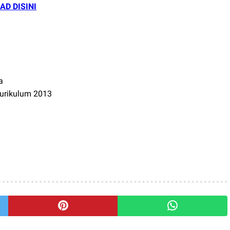
D DISINI
a
kurikulum 2013