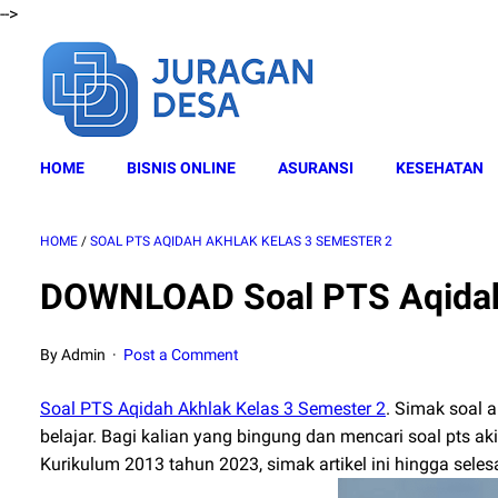
-->
HOME
BISNIS ONLINE
ASURANSI
KESEHATAN
HOME
/
SOAL PTS AQIDAH AKHLAK KELAS 3 SEMESTER 2
DOWNLOAD Soal PTS Aqidah 
By Admin
Post a Comment
Soal PTS Aqidah Akhlak Kelas 3 Semester 2
. Simak soal 
belajar. Bagi kalian yang bingung dan mencari soal pts a
Kurikulum 2013 tahun 2023, simak artikel ini hingga selesa