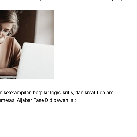
erampilan berpikir logis, kritis, dan kreatif dalam
erasi Aljabar Fase D dibawah ini:
rasi Aljabar Fase D