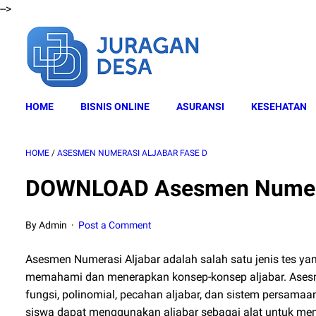
-->
HOME
BISNIS ONLINE
ASURANSI
KESEHATAN
HOME
/
ASESMEN NUMERASI ALJABAR FASE D
DOWNLOAD Asesmen Numeras
By Admin
Post a Comment
Asesmen Numerasi Aljabar adalah salah satu jenis tes 
memahami dan menerapkan konsep-konsep aljabar. Asesmen
fungsi, polinomial, pecahan aljabar, dan sistem persamaa
siswa dapat menggunakan aljabar sebagai alat untuk m