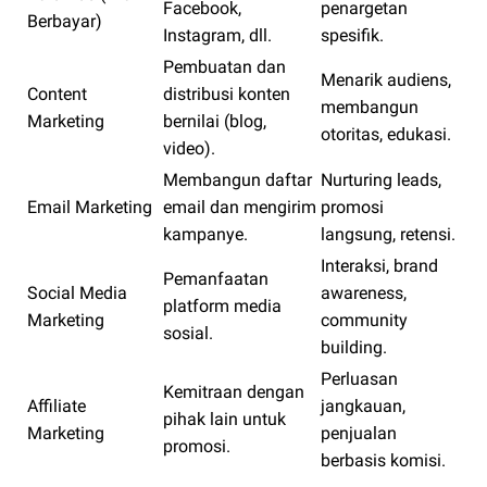
Facebook,
penargetan
Berbayar)
Instagram, dll.
spesifik.
Pembuatan dan
Menarik audiens,
Content
distribusi konten
membangun
Marketing
bernilai (blog,
otoritas, edukasi.
video).
Membangun daftar
Nurturing leads,
Email Marketing
email dan mengirim
promosi
kampanye.
langsung, retensi.
Interaksi, brand
Pemanfaatan
Social Media
awareness,
platform media
Marketing
community
sosial.
building.
Perluasan
Kemitraan dengan
Affiliate
jangkauan,
pihak lain untuk
Marketing
penjualan
promosi.
berbasis komisi.